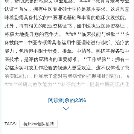
求，帮助您更好地规划职业道路。 #### **教育背景与专业
认证** 首先，拥有中医专业硕士学位是基本要求。这通常意
味着您需具备扎实的中医理论基础和丰富的临床实践技能。
此外，持有相关的职业资格证书，如中医执业医师资格证，
将极大地提升您的竞争力。 #### **临床技能与经验** **临
床技能**：中医专硕需具备运用中医理论进行诊断、治疗的
能力，包括但不限于针灸、推拿、中药等。熟练掌握各项中
医技术，是评估应聘者的重要标准。 **工作经验**：拥有一
定临床实习或工作经验的候选人更受欢迎。这不仅体现了您
的实践能力，也展示了您对患者病情的把握和处理能力。 #
### **科研与教学能力** **科研能力**：随着中医药现代化
的推进，具备科研能力的中医专硕越来越受欢迎。能够参与
阅读剩余的23%
或主导科研项目，发表专业论文，是评价您学术水平的重要
依据。 **教学能力**：如果您有教学经验或具备培养下一代
中医人才的能力，将为您的求职加分。特别是在教育机构或
TAGS:
杭州ktv领队招聘
培训机构中，这一点尤为重要。 #### **综合素质与沟通能