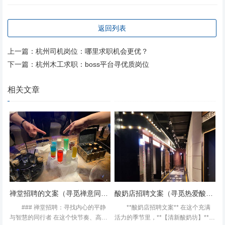
力** **综合素质**：良好的职业道德、团队合作精神、创新
思维以及持续学习的态度，都是用人单位看重的素质。 **沟
返回列表
通能力**：优秀的医患沟通技巧对于中医工作至关重要。能
够清晰地向患者解释病情、治疗方案，建立信任关系，是中
上一篇：
杭州司机岗位：哪里求职机会更优？
医专硕必备的能力之一。 #### **案例分析：某中医院招聘
下一篇：
杭州木工求职：boss平台寻优质岗位
中医专硕要求** 以某知名中医院为例，其招聘中医专硕医师
的条件包括：中医硕士学位、中医执业医师资格证、至少2
相关文章
年临床工作经验、能够熟练运用中医技术治疗常见病及多发
病、具备科研能力或教学经验者优先。此外，该医院还注重
应聘者的综合素质和沟通能力，通过面试评估其团队合作和
医患沟通能力。 #### **结语** 综上所述，中医专硕在求职
过程中需全面展示自身实力，从教育背景、专业技能到综合
素质，每一个环节都需精心准备。了解并满足招聘方的需
求，将有助于您成功踏入理想的职业舞台。无论您是希望在
禅堂招聘的文案（寻觅禅意同修：禅堂招募伙伴）
酸奶店招聘文案（寻觅热爱酸奶的你：加入我们，共创美味之旅！）
临床一线发光发热，还是在科研与教学领域深耕细作，明确
### 禅堂招聘：寻找内心的平静
**酸奶店招聘文案** 在这个充满
目标，不断提升自我，定能在中医的广阔天地中找到属于自
与智慧的同行者 在这个快节奏、高压
活力的季节里，**【清新酸奶坊】**正