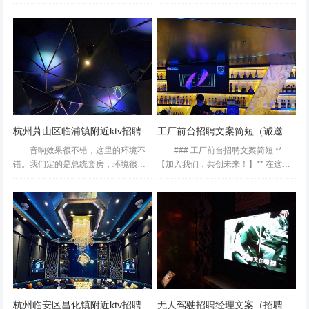
己的位置。
力的时代，寻找一片宁静之地，让心
寻找着一位热爱生活、热爱美食的
灵得以休憩，成为了许多人的渴望。
你，一同开启一场关于味蕾与健康的
禅堂，作为修行与冥想的精神圣地，
奇妙旅程。如果你对酸奶有着不解之
不仅承载着古老的智慧...
缘，渴望在一个温...
杭州萧山区临浦镇附近ktv招聘包厢气氛租过年放假吗？
工厂前台招聘文案简短（诚邀加入：工厂前台职位招募启事）
音响效果很不错，这里的环境不
### 工厂前台招聘文案简短 **
错。我们定的是总统套房，环境很豪
【加入我们，共创未来！】** 在这个
华，很舒适，还有这里的小吃超级好
快速变化的时代，每一个细节都至关
吃，推荐工作的卤肉饭真的超级好
重要。作为一家蓬勃发展的现代化工
吃，不错，建议来的小伙伴都可以
厂，我们深知前台不仅是企业形象的
点，还可以给充电宝，非常方便。
第一张名片，更...
经...
杭州临安区昌化镇附近ktv招聘商务接待有没有年龄限制_
无人驾驶招聘经理文案（招聘无人驾驶领域精英：引领未来出行的招聘经理）