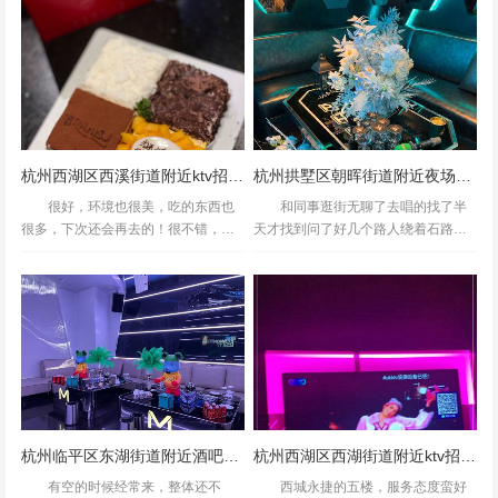
速，工地上的需求也日益多样化，其
动，还给我们送了爆米花，感觉挺不
中，一名优秀的...
错的，因为那边在修路，地方挺不...
杭州西湖区西溪街道附近ktv招聘现场DJ,工作好做吗？
杭州拱墅区朝晖街道附近夜场招聘女服务生一般在哪招聘
很好，环境也很美，吃的东西也
和同事逛街无聊了去唱的找了半
很多，下次还会再去的！很不错，音
天才找到问了好几个路人绕着石路走
质效果都可以，服务也很好音响特别
了一圈才找到气死宝宝了反正牧歌都
好，服务也非常到位，环境很温馨很
差不多花头的只不过开在弄堂里实在
舒服，每次聚会首选的地方，对于那
不好找朋友请客去的，音响效果超级
些说差评的人我只想说一句，不...
好，灯光可以调节，点歌系统里...
杭州临平区东湖街道附近酒吧招聘女招待(不需要喝酒的)
杭州西湖区西湖街道附近ktv招聘包厢服务员怎么面试
有空的时候经常来，整体还不
西城永捷的五楼，服务态度蛮好