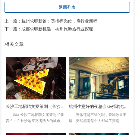
职者。 *数据：2023年杭州用户调研显示，通过BOSS直聘
返回列表
找到工作的用户平均耗时14天，比传统网站快40%。* 2. **
上一篇：
杭州求职新篇：觅指挥岗位，启行业新程
猎聘（杭州中高端岗位）** **优势**：聚焦年薪15万+岗
下一篇：
成都求职新机遇，杭州旅游热行业探秘
位，杭州金融、生物医药领域资源丰富，提供职业规划等增
值服务。 **适用人群**：有3年以上经验、寻求晋升的职场
相关文章
人。 *案例：某生物医药研发主管通过猎聘猎头推荐，成功
入职某上市公司，薪资涨幅40%。* 3. **杭州人才网（政府
背书）** **优势**：杭州市人社局直属平台，**国企、事业
单位岗位占比高**，信息真实性100%保障。 **适用人群**：
追求稳定、考公考编人群。 ### **三、垂直领域"黑马"平
台：精准打击求职痛点** - **拉勾网（互联网专场）**：杭州
互联网岗位占比超80%，技术岗薪资透明度高。 - **店长直
长沙工地招聘文案策划（长沙工地文案创意招聘）
杭州生意好的夜总会ktv招聘包厢公主,中午管饭吗？
聘（服务业）**：餐饮、零售等基层岗位实时更新，支持
### 长沙工地招聘文案策划 **前
整体还是不错的哦，音响效果不
言**： 在长沙这座充满活力的城市，
错，突然感觉每个人都成了麦霸，我
建筑工地上每天都在上演着辛勤与汗
们要的小包，就是切歌有点麻烦，只
水的故事。随着城市建设的不断加
能在点歌的地方切，当天晚上做活