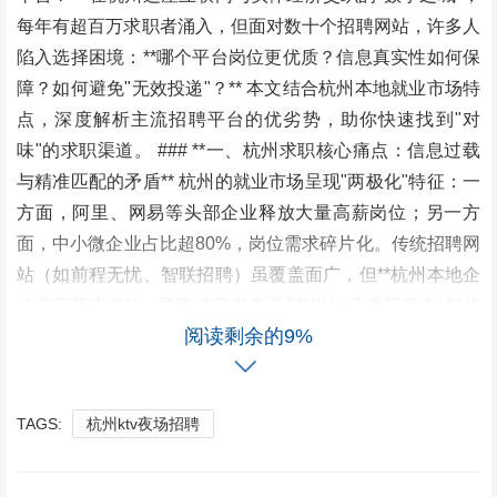
每年有超百万求职者涌入，但面对数十个招聘网站，许多人
陷入选择困境：**哪个平台岗位更优质？信息真实性如何保
障？如何避免"无效投递"？** 本文结合杭州本地就业市场特
点，深度解析主流招聘平台的优劣势，助你快速找到"对
味"的求职渠道。 ### **一、杭州求职核心痛点：信息过载
与精准匹配的矛盾** 杭州的就业市场呈现"两极化"特征：一
方面，阿里、网易等头部企业释放大量高薪岗位；另一方
面，中小微企业占比超80%，岗位需求碎片化。传统招聘网
站（如前程无忧、智联招聘）虽覆盖面广，但**杭州本地企
业更新频率低**，导致求职者常遇到"岗位已满员仍在线"的
阅读剩余的9%
尴尬。 *案例：某程序员小李在某全国性平台投递了10家杭
州互联网公司，仅2家回复，其中1家还是外包岗位。* ### *
*二、杭州求职"专属利器"：本地化平台崛起** 1. **BOSS直
TAGS:
杭州ktv夜场招聘
聘（杭州版）** **优势**：直聊模式缩短沟通链路，杭州互
联网、电商岗位占比超60%，企业回复率高达75%。 **适用
人群**：应届生、跳槽者，尤其适合追求效率的"急性子"求